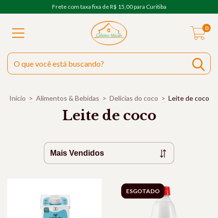
Frete com taxa fixa de R$ 15,00 para Curitiba
0
Início
>
Alimentos & Bebidas
>
Delícias do coco
>
Leite de coco
Leite de coco
ESGOTADO