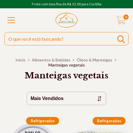
Frete com taxa fixa de R$ 15,00 para Curitiba
0
Início
>
Alimentos & Bebidas
>
Óleos & Manteigas
>
Manteigas vegetais
Manteigas vegetais
Refrigerados
Refrigerados