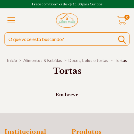
Frete com taxa fixa de R$ 15,00 para Curitiba
0
Início
>
Alimentos & Bebidas
>
Doces, bolos e tortas
>
Tortas
Tortas
Em breve
Institucional
Produtos