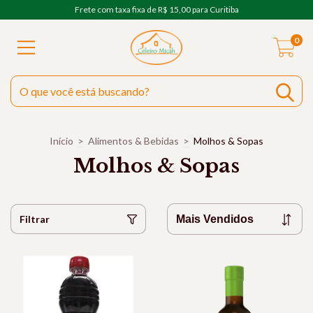
Frete com taxa fixa de R$ 15,00 para Curitiba
0
Início
>
Alimentos & Bebidas
>
Molhos & Sopas
Molhos & Sopas
Filtrar