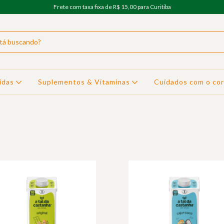
Frete com taxa fixa de R$ 15,00 para Curitiba
idas
Suplementos & Vitaminas
Cuidados com o co