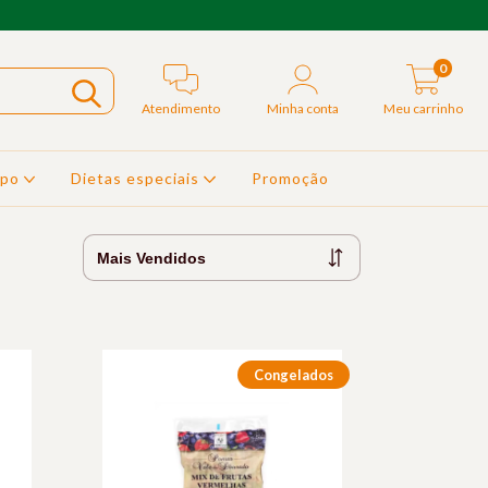
0
Atendimento
Minha conta
Meu carrinho
rpo
Dietas especiais
Promoção
Congelados